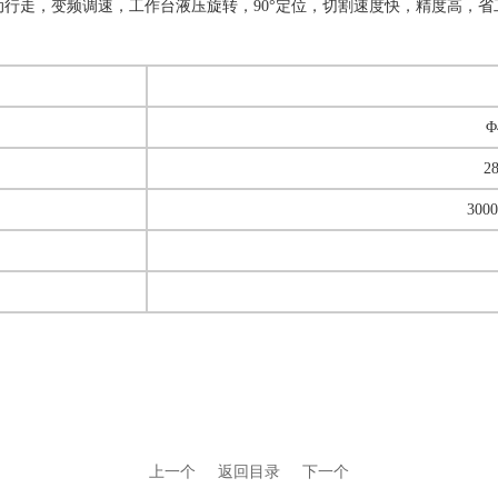
动行走，变频调速，工作台液压旋转，90°定位，切割速度快，精度高，省
Φ
2
300
上一个
返回目录
下一个