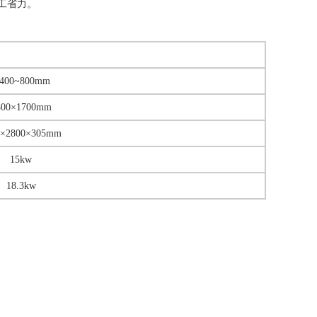
工省力。
400~800mm
800×1700mm
0×2800×305mm
15kw
18.3kw