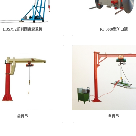
LDSM-2系列圆盘起重机
KJ-3000型矿山锯
悬臂吊
单臂吊