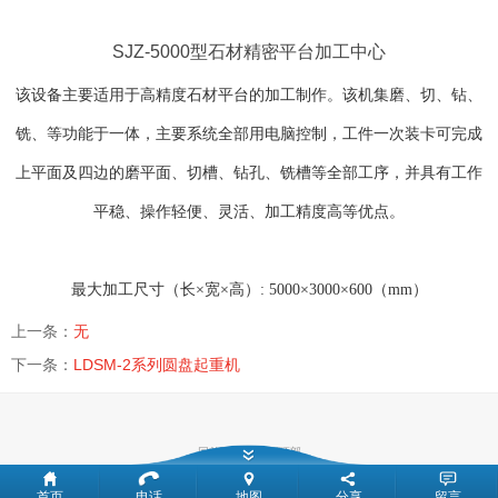
SJZ-5000型石材精密平台加工中心
该设备主要适用于高精度石材平台的加工制作。该机集磨、切、钻、
铣、等功能于一体，主要系统全部用电脑控制，工件一次装卡可完成
上平面及四边的磨平面、切槽、钻孔、铣槽等全部工序，并具有工作
平稳、操作轻便、灵活、加工精度高等优点。
最大加工尺寸（长×宽×高）: 5000×3000×600（mm）
上一条：
无
下一条：
LDSM-2系列圆盘起重机
回首页
回到顶部
版权所有：
莱州莱东机械有限公司
首页
电话
地图
分享
留言