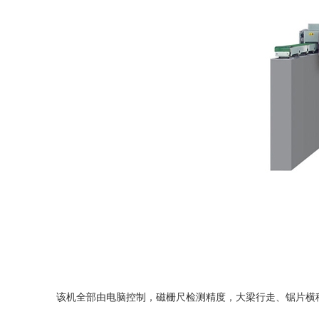
该机全部由电脑控制，磁栅尺检测精度，大梁行走、锯片横移均