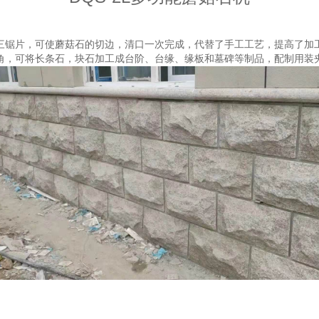
三锯片，可使蘑菇石的切边，清口一次完成，代替了手工工艺，提高了加
角，可将长条石，块石加工成台阶、台缘、缘板和墓碑等制品，配制用装